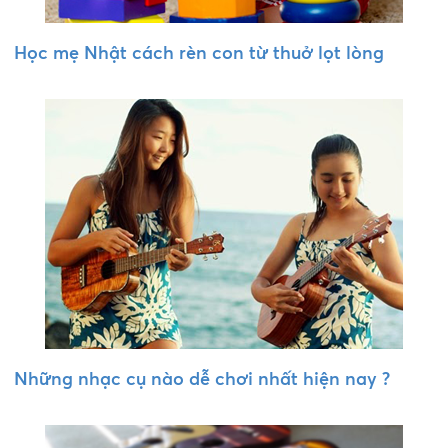
Học mẹ Nhật cách rèn con từ thuở lọt lòng
Những nhạc cụ nào dễ chơi nhất hiện nay ?