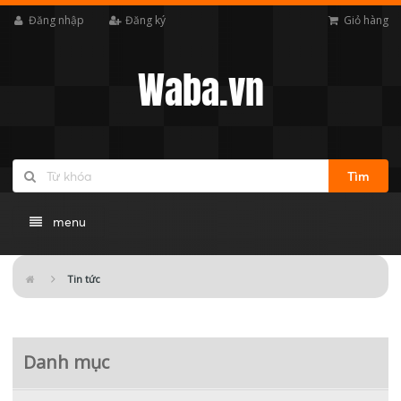
Đăng nhập
Đăng ký
Giỏ hàng
Waba.vn
Tìm
menu
Tin tức
Danh mục