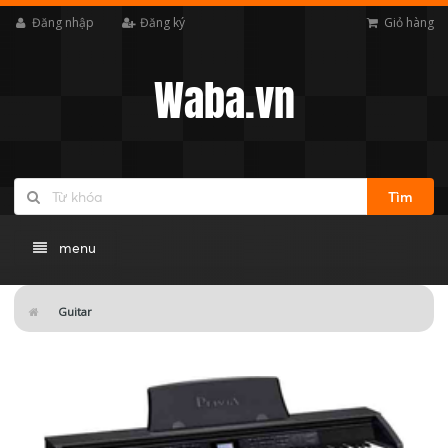
Đăng nhập
Đăng ký
Giỏ hàng
Waba.vn
Tìm
menu
Guitar