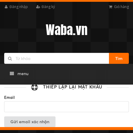
Đăng nhập
Đăng ký
Giỏ hàng
Waba.vn
Tìm
menu
THIẾP LẬP LẠI MẬT KHẨU
Email
Gửi email xác nhận