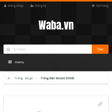
Đăng nhập
Đăng ký
Giỏ hàng
Waba.vn
Tìm
menu
Trống - Bộ gõ
Trống điện Medeli DD650