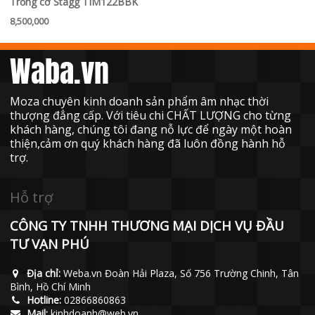
Trống cơ Stagg TIM122BBK
8,500,000
Waba.vn
Moza chuyên kinh doanh sản phẩm âm nhạc thời
thượng đẳng cấp. Với tiêu chi CHẤT LƯỢNG cho từng
khách hàng, chúng tôi đang nỗ lực để ngày một hoàn
thiện,cảm ơn quý khách hàng đã luôn đồng hành hỗ
trợ.
Hỗ trợ
CÔNG TY TNHH THƯƠNG MẠI DỊCH VỤ ĐẦU
TƯ VẠN PHÚ
Địa chỉ:
Weba.vn Đoàn Hải Plaza, Số 756 Trường Chinh, Tân
Bình, Hồ Chí Minh
Hotline:
02866860863
Mail:
kinhdoanh@web.vn