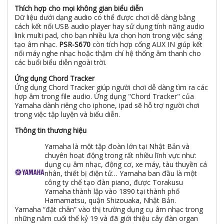
Thích hợp cho mọi không gian biểu diễn
Dữ liệu dưới dạng audio có thể được chơi dễ dàng bằng
cách kết nối USB audio player hay sử dụng tính năng audio
link multi pad, cho bạn nhiều lựa chọn hơn trong việc sáng
tạo âm nhạc.
PSR-S670
còn tích hợp cổng AUX IN giúp kết
nối máy nghe nhạc hoặc thậm chí hệ thống âm thanh cho
các buổi biểu diễn ngoài trời.
Ứng dụng Chord Tracker
Ứng dụng Chord Tracker giúp người chơi dễ dàng tìm ra các
hợp âm trong file audio. Ứng dụng "Chord Tracker" của
Yamaha dành riêng cho iphone, ipad sẽ hỗ trợ người chơi
trong việc tập luyện và biểu diễn.
Thông tin thương hiệu
Yamaha là một tập đoàn lớn tại Nhật Bản và
chuyên hoạt động trong rất nhiều lĩnh vực như:
dụng cụ âm nhạc, động cơ, xe máy, tàu thuyền cá
nhân, thiết bị điện tử… Yamaha ban đầu là một
công ty chế tạo đàn piano, được Torakusu
Yamaha thành lập vào 1890 tại thành phố
Hamamatsu, quận Shizouaka, Nhật Bản.
Yamaha “đặt chân” vào thị trường dụng cụ âm nhạc trong
những năm cuối thế kỷ 19 và đã giới thiệu cây đàn organ