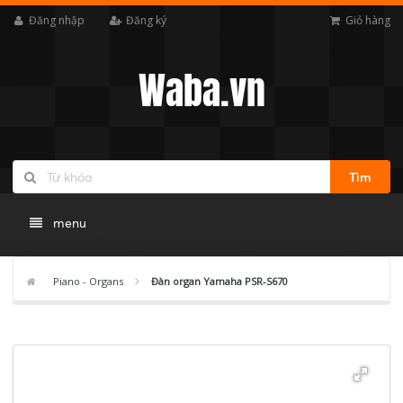
Đăng nhập
Đăng ký
Giỏ hàng
Waba.vn
Tìm
menu
Piano - Organs
Đàn organ Yamaha PSR-S670