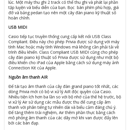
lúc. Một máy thu ghi 2 track có thể thu ghi và phát lại phần
tập luyện và biểu diễn của bạn. Bọc bàn phím phù hợp, giá
đỡ và bảng pedan tạo nên một cây đàn piano kỹ thuật số
hoàn chỉnh.
USB MIDI
Casio tiếp tục truyền thống cung cấp kết nối USB Class
Compliant. Điều này cho phép Privia được sử dụng với máy
tính Mac hoặc máy tính Windows mà không cần phải tải về
trình điều khiển. Class Compliant USB MIDI cũng cho phép
cây đàn piano kỹ thuật số Privia được sử dụng như một bộ
điều khiển cho iPad của Apple bằng cách sử dụng máy ảnh
Connection Kit của Apple.
Nguồn âm thanh AIR
Để tái tạo âm thanh của cây đàn grand piano tốt nhất, các
dòng Privia mới có bộ vi xử lý AiR độc quyền của Casio.
Nhiều tiện ích hơn ba lần so với bộ nhớ của thế hệ trước, bộ
vi xử lý Air sử dụng các mẫu được thu để cung cấp âm
thanh với phân tiếng tự nhiên dài và biểu cảm đáng chú ý.
Để tăng thêm trải nghiệm, Air thêm phần thực bằng cách
mô phỏng âm thanh của các dây mở khi van được đẩy lên
bởi các bàn đạp.