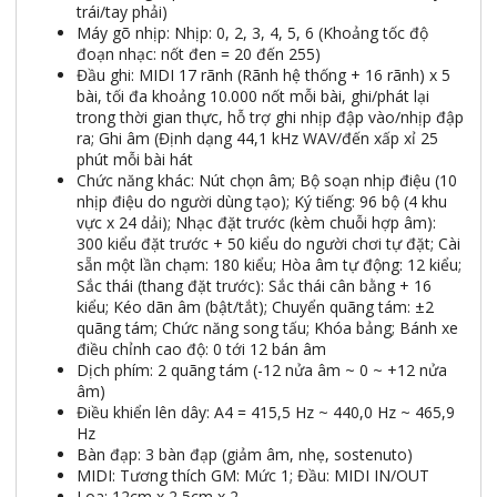
trái/tay phải)
Máy gõ nhịp: Nhịp: 0, 2, 3, 4, 5, 6 (Khoảng tốc độ
đoạn nhạc: nốt đen = 20 đến 255)
Đầu ghi: MIDI 17 rãnh (Rãnh hệ thống + 16 rãnh) x 5
bài, tối đa khoảng 10.000 nốt mỗi bài, ghi/phát lại
trong thời gian thực, hỗ trợ ghi nhịp đập vào/nhịp đập
ra; Ghi âm (Định dạng 44,1 kHz WAV/đến xấp xỉ 25
phút mỗi bài hát
Chức năng khác: Nút chọn âm; Bộ soạn nhịp điệu (10
nhịp điệu do người dùng tạo); Ký tiếng: 96 bộ (4 khu
vực x 24 dải); Nhạc đặt trước (kèm chuỗi hợp âm):
300 kiểu đặt trước + 50 kiểu do người chơi tự đặt; Cài
sẵn một lần chạm: 180 kiểu; Hòa âm tự động: 12 kiểu;
Sắc thái (thang đặt trước): Sắc thái cân bằng + 16
kiểu; Kéo dãn âm (bật/tắt); Chuyển quãng tám: ±2
quãng tám; Chức năng song tấu; Khóa bảng; Bánh xe
điều chỉnh cao độ: 0 tới 12 bán âm
Dịch phím: 2 quãng tám (-12 nửa âm ~ 0 ~ +12 nửa
âm)
Điều khiển lên dây: A4 = 415,5 Hz ~ 440,0 Hz ~ 465,9
Hz
Bàn đạp: 3 bàn đạp (giảm âm, nhẹ, sostenuto)
MIDI: Tương thích GM: Mức 1; Đầu: MIDI IN/OUT
Loa: 12cm x 2,5cm x 2