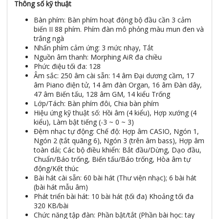
Thông số kỹ thuật
Bàn phím: Bàn phím hoạt động bộ đầu cần 3 cảm
biến II 88 phím. Phím đàn mô phỏng màu mun đen và
trắng ngà
Nhấn phím cảm ứng: 3 mức nhạy, Tắt
Nguồn âm thanh: Morphing AiR đa chiều
Phức điệu tối đa: 128
Âm sắc: 250 âm cài sẵn: 14 âm Đại dương cầm, 17
âm Piano điện tử, 14 âm đàn Organ, 16 âm Đàn dây,
47 âm Biến tấu, 128 âm GM, 14 kiểu Trống
Lớp/Tách: Bàn phím đôi, Chia bàn phím
Hiệu ứng kỹ thuật số: Hồi âm (4 kiểu), Hợp xướng (4
kiểu), Làm bật tiếng (-3 ~ 0 ~ 3)
Đệm nhạc tự động: Chế độ: Hợp âm CASIO, Ngón 1,
Ngón 2 (tắt quãng 6), Ngón 3 (trên âm bass), Hợp âm
toàn dải; Các bộ điều khiển: Bắt đầu/Dừng, Dạo đầu,
Chuẩn/Báo trống, Biến tấu/Báo trống, Hòa âm tự
động/Kết thúc
Bài hát cài sẵn: 60 bài hát (Thư viện nhạc); 6 bài hát
(bài hát mẫu âm)
Phát triển bài hát: 10 bài hát (tối đa) Khoảng tối đa
320 KB/bài
Chức năng tập đàn: Phần bật/tắt (Phần bài học: tay