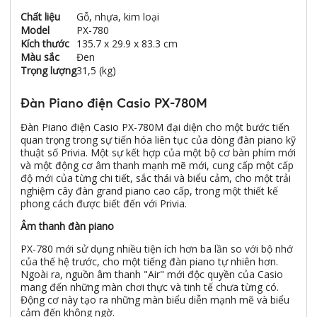
Chất liệu
Gỗ, nhựa, kim loại
Model
PX-780
Kích thước
135.7 x 29.9 x 83.3 cm
Màu sắc
Đen
Trọng lượng
31,5 (kg)
Đàn Piano điện Casio PX-780M
Đàn Piano điện Casio PX-780M đại diện cho một bước tiến
quan trọng trong sự tiến hóa liên tục của dòng đàn piano kỹ
thuật số Privia. Một sự kết hợp của một bộ cơ bàn phím mới
và một động cơ âm thanh mạnh mẽ mới, cung cấp một cấp
độ mới của từng chi tiết, sắc thái và biểu cảm, cho một trải
nghiệm cây đàn grand piano cao cấp, trong một thiết kế
phong cách được biết đến với Privia.
Âm thanh đàn piano
PX-780 mới sử dụng nhiều tiện ích hơn ba lần so với bộ nhớ
của thế hệ trước, cho một tiếng đàn piano tự nhiên hơn.
Ngoài ra, nguồn âm thanh "Air" mới độc quyền của Casio
mang đến những màn chơi thực và tinh tế chưa từng có.
Động cơ này tạo ra những màn biểu diễn mạnh mẽ và biểu
cảm đến không ngờ.