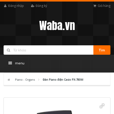
Đăng nhập
Đăng ký
Giỏ hàng
Waba.vn
Tìm
menu
Piano - Organs
Đàn Piano điện Casio PX-780M