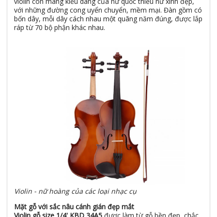
violin còn mang kiểu dáng của nữ quốc thiếu nữ xinh đẹp,
với những đường cong uyển chuyển, mềm mại. Đàn gồm có
bốn dây, mỗi dây cách nhau một quãng năm đúng, được lắp
ráp từ 70 bộ phận khác nhau.
Violin - nữ hoàng của các loại nhạc cụ
Mặt gỗ với sắc nâu cánh gián đẹp mắt
Violin gỗ size 1/4' KBD 34A5
được làm từ gỗ bền đẹp, chắc