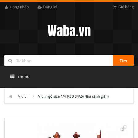
Đăng nhập
Đăng ký
Giỏ hàng
Waba.vn
Tìm
menu
Violon
Violin gỗ size 1/4' KBD 34A5 (Nâu cánh gián)